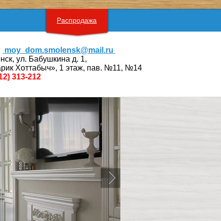
Распродажа
moy_dom.smolensk@mail.ru
нск, ул. Бабушкина д. 1,
рик Хоттабыч», 1 этаж, пав. №11, №14
12) 313-212
Предыдущий