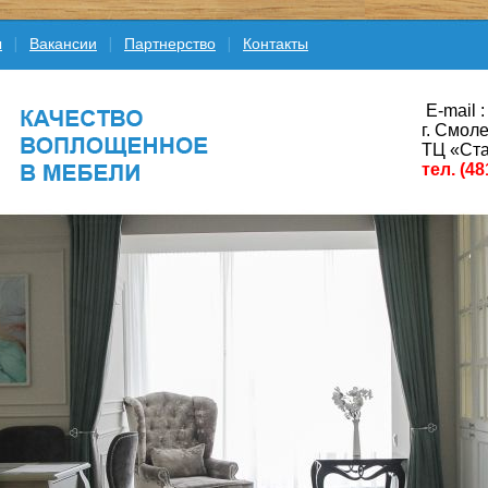
ы
Вакансии
Партнерство
Контакты
E-mail :
г. Смоле
ТЦ «Ста
тел. (48