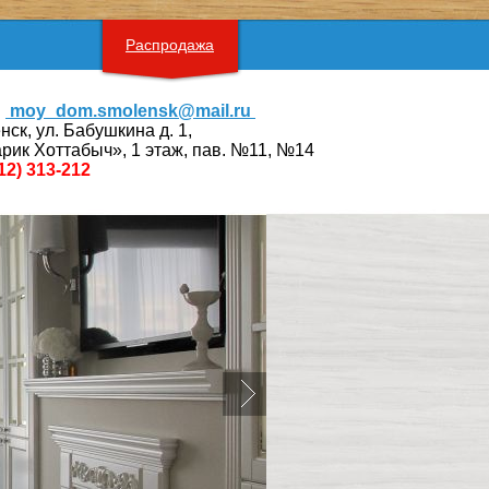
Распродажа
moy_dom.smolensk@mail.ru
нск, ул. Бабушкина д. 1,
рик Хоттабыч», 1 этаж, пав. №11, №14
12) 313-212
Предыдущий