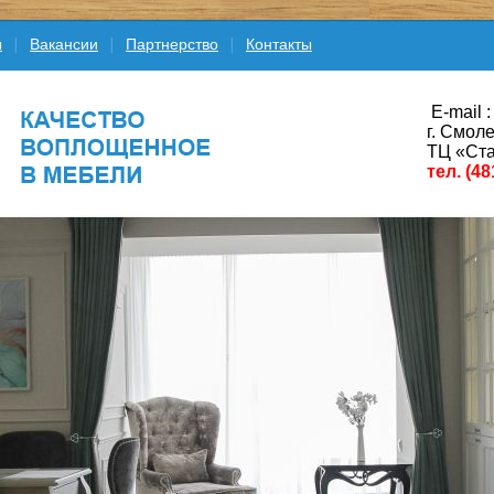
ы
Вакансии
Партнерство
Контакты
E-mail :
г. Смоле
ТЦ «Ста
тел. (48