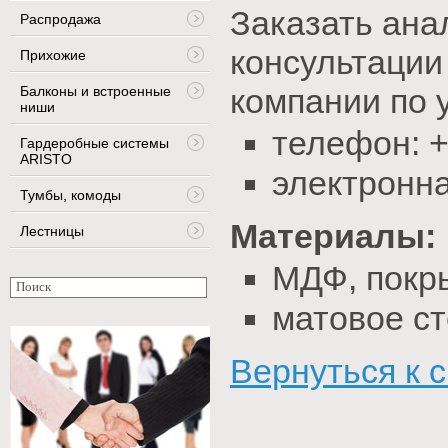
Заказать ана
Распродажа
консультации
Прихожие
компании по 
Балконы и встроенные
ниши
телефон: +
Гардеробные системы
ARISTO
электронна
Тумбы, комоды
Материалы:
Лестницы
МДФ, покр
матовое с
Вернуться к 