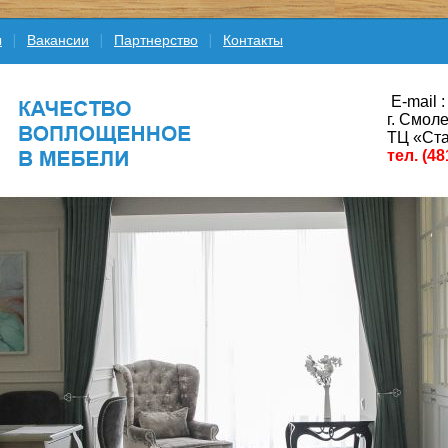
ы
Вакансии
Партнерство
Контакты
E-mail :
г. Смоле
ТЦ «Ста
тел. (48