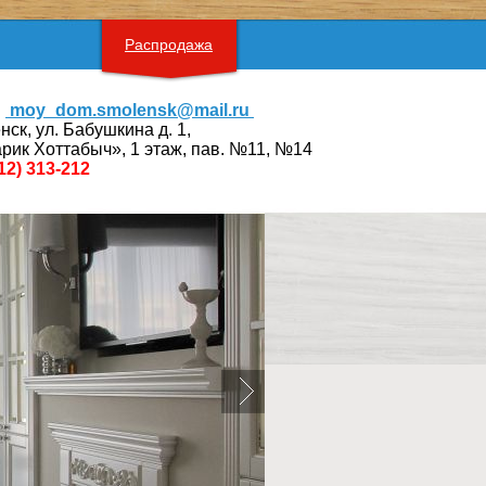
Распродажа
moy_dom.smolensk@mail.ru
нск, ул. Бабушкина д. 1,
рик Хоттабыч», 1 этаж, пав. №11, №14
12) 313-212
Предыдущий