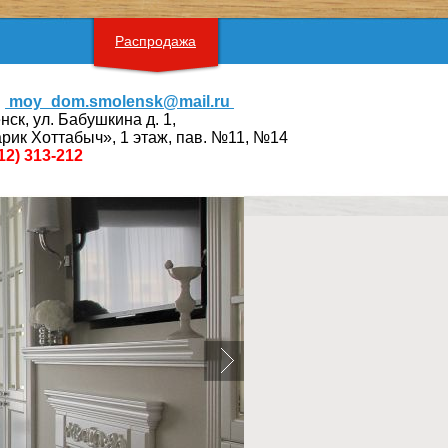
Распродажа
moy_dom.smolensk@mail.ru
нск, ул. Бабушкина д. 1,
рик Хоттабыч», 1 этаж, пав. №11, №14
12) 313-212
Предыдущий