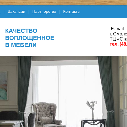
ы
Вакансии
Партнерство
Контакты
E-mail :
г. Смоле
ТЦ «Ста
тел. (48